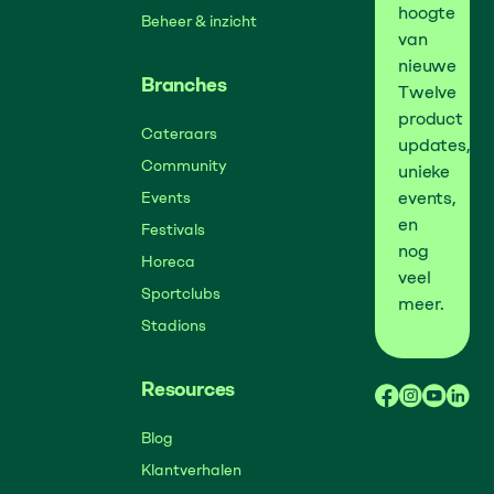
hoogte
Beheer & inzicht
van
nieuwe
Branches
Twelve
product
Cateraars
updates,
Community
unieke
events,
Events
en
Festivals
nog
Horeca
veel
Sportclubs
meer.
Stadions
Resources
Blog
Klantverhalen