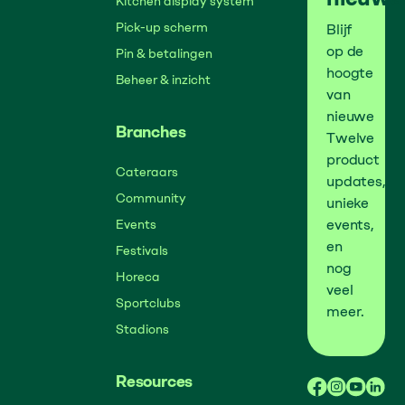
Kitchen display system
Pick-up scherm
Blijf
op de
Pin & betalingen
hoogte
Beheer & inzicht
van
nieuwe
Branches
Twelve
product
Cateraars
updates,
Community
unieke
events,
Events
en
Festivals
nog
Horeca
veel
Sportclubs
meer.
Stadions
Resources