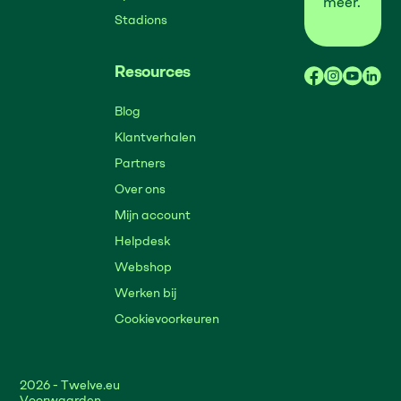
meer.
Stadions
Resources
Blog
Klantverhalen
Partners
Over ons
Mijn account
Helpdesk
Webshop
Werken bij
Cookievoorkeuren
2026
- Twelve.eu
Voorwaarden