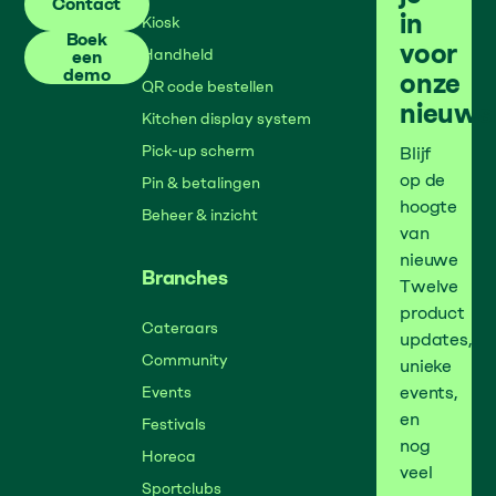
Contact
in
Kiosk
Boek
Boek een demo
voor
Handheld
een
demo
onze
QR code bestellen
nieuws
Kitchen display system
Pick-up scherm
Blijf
op de
Pin & betalingen
hoogte
Beheer & inzicht
van
nieuwe
Branches
Twelve
product
Cateraars
updates,
Community
unieke
events,
Events
en
Festivals
nog
Horeca
veel
Sportclubs