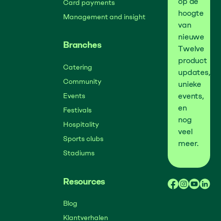
op de
Card payments
hoogte
Management and insight
van
nieuwe
Branches
Twelve
product
Catering
updates,
Community
unieke
events,
Events
en
Festivals
nog
Hospitality
veel
Sports clubs
meer.
Stadiums
Resources
Blog
Klantverhalen