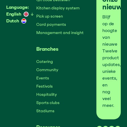
nieuws
Language:
Kitchen display system
English
Pick up screen
Blijf
Dutch
op de
Card payments
hoogte
Management and insight
van
nieuwe
Branches
Twelve
product
Catering
updates,
Community
unieke
events,
Events
en
Festivals
nog
Hospitality
veel
Sports clubs
meer.
Stadiums