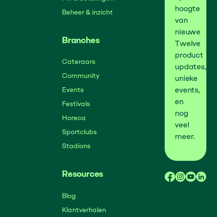
hoogte
Beheer & inzicht
van
nieuwe
Branches
Twelve
product
Cateraars
updates,
Community
unieke
events,
Events
en
Festivals
nog
Horeca
veel
Sportclubs
meer.
Stadions
Resources
Blog
Klantverhalen