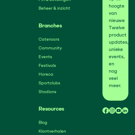
hoogte
Beheer & inzicht
van
nieuwe
Branches
Twelve
product
Cateraars
updates,
Community
unieke
events,
Events
en
Festivals
nog
Horeca
veel
Sportclubs
meer.
Stadions
Resources
Blog
Klantverhalen